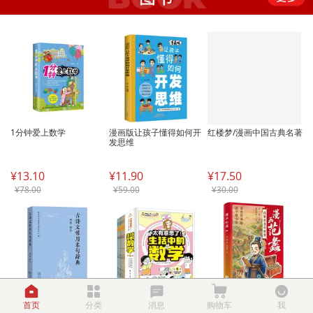
1分钟爱上数学
漫画版让孩子懂得如何开
红楼梦/漫画中国古典名著
发思维 
¥13.10
¥11.90
¥17.50
¥78.00
¥59.00
¥30.00
古诗文常用名句辞典(情感 
太有意思了！生活中的数
漫画范蠡
首页
分类
消息
购物车
我
修为) 
学（全6册）