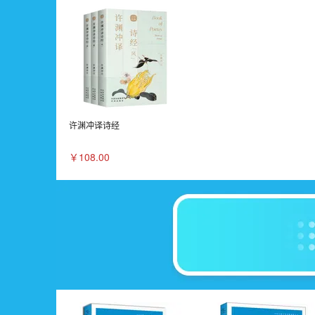
许渊冲译诗经
￥108.00