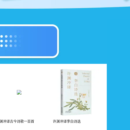
渊冲译古今诗歌一百首
许渊冲译李白诗选