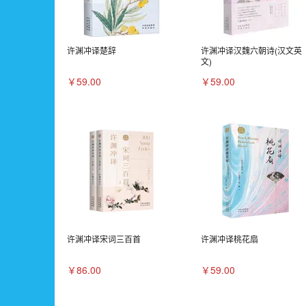
许渊冲译楚辞
许渊冲译汉魏六朝诗(汉文英
文)
￥59.00
￥59.00
许渊冲译宋词三百首
许渊冲译桃花扇
￥86.00
￥59.00