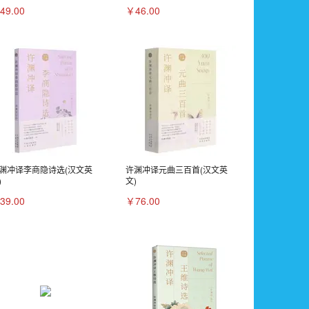
49.00
￥46.00
渊冲译李商隐诗选(汉文英
许渊冲译元曲三百首(汉文英
)
文)
39.00
￥76.00