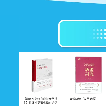
【翻译文化终身成就大奖得
画说唐诗（汉英对照）
主】许渊冲英译毛泽东诗词