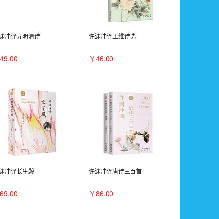
渊冲译元明清诗
许渊冲译王维诗选
49.00
￥46.00
渊冲译长生殿
许渊冲译唐诗三百首
69.00
￥86.00