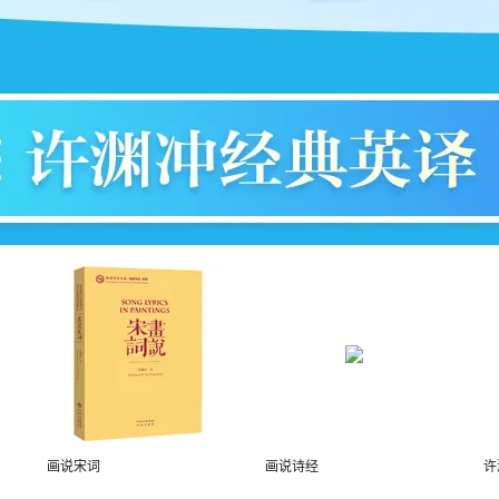
画说宋词
画说诗经
许