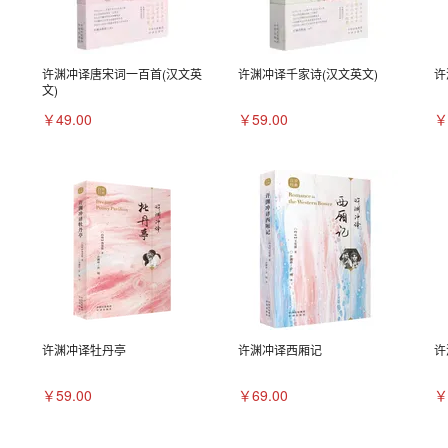
许渊冲译唐宋词一百首(汉文英
许渊冲译千家诗(汉文英文)
许
文)
￥49.00
￥59.00
￥
许渊冲译牡丹亭
许渊冲译西厢记
许
￥59.00
￥69.00
￥