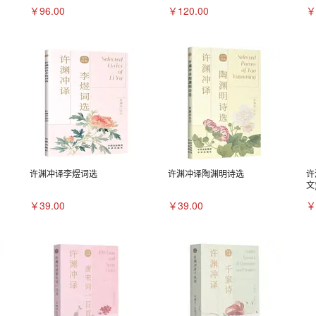
￥96.00
￥120.00
￥
许渊冲译李煜词选
许渊冲译陶渊明诗选
许
文
￥39.00
￥39.00
￥