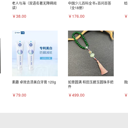
老人与海（双语名著无障碍阅
中国少儿百科全书+百问百答
给
读）
（全18册）
￥38.00
￥176.00
￥
）
素趣 卓效去渍美白牙膏 120g
如意圆满 和田玉碧玉圆珠手把
我
件
￥79.00
￥499.00
￥