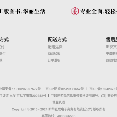
方式
配送方式
售后
支付
配送运费
退换货
支付
商品验收
申请退
款
订单说明
退款时
网安备 11010202007572号
丨
京ICP证 京B2-20171652号
丨
京ICP备16042375
证 新出发 京批字第直200352号
丨
互联网药品信息服务资格证书编号：(京)-非经营性-2
营业执照
Copyright © 2015 - 2024 新华互联电子商务有限责任公司 版权所有
客服热线：4006666505