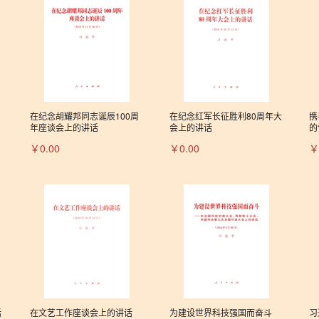
在纪念胡耀邦同志诞辰100周
在纪念红军长征胜利80周年大
携
年座谈会上的讲话
会上的讲话
的
候
￥0.00
￥0.00
￥
话
话
在文艺工作座谈会上的讲话
为建设世界科技强国而奋斗
习