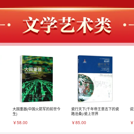
大国重器(中国火箭军的前世今
瓷行天下(千年帝王意志下的瓷
说
生)
路沧桑)/瓷上世界
￥58.00
￥85.00
￥