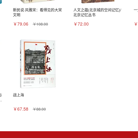
新民说·风雅宋：看得见的大宋
人文之蕴(北京城的空间记忆)/
一
文明
北京记忆丛书
￥79.06
￥72.00
￥
￥108.00
与
战上海
称
￥67.58
￥88.00