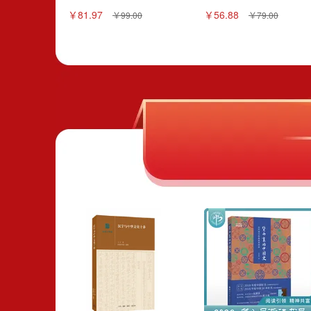
￥81.97
￥56.88
￥99.00
￥79.00